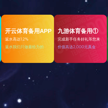
折叠，无害，无味，无污染等优点。
的缺点。