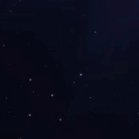
世界杯（中国）首页
关于我们
世界杯官网线上平
地址：深圳市宝安
电话：0755-2997
传真：0755-2997
联系人：韦先生
手机：135109290
E-mail：msx@sz
QQ：16070531
网址：
http://www
彩盒.网址
粤ICP备1709013