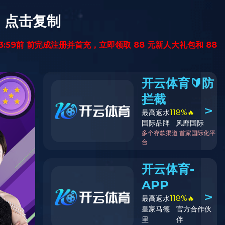
世界杯（中国）
中文版
|
English
包装盒设计定制热线
13510929003
中心
人才招聘
世界杯（中国）