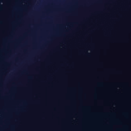
和纸板两大类。
能要求主要有以下几个方面：强度高，成本低，透气性好，耐磨
，例如漂白纸。以天然原材料支撑，无害，透明度高，表面光滑
硬度，厚度，刚性强，易加工型，是销售包装的主要用纸