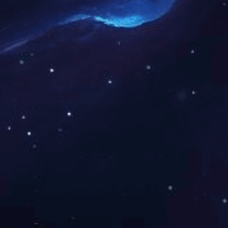
分类：从纸质包装所用材料，可将纸包装分为包装纸
1、一般的包装用纸统称为纸质包装，纸质包装的性
洁，强度较高的包装纸多用作标签，服装吊牌，瓶贴
玻璃纸。
2、纸板的制造原材料与纸基本相同，主要区别在于
上一条：包装盒用纸的分类有哪些
下一条：2019年第一季度生日会-世界杯（中国）纸品包装